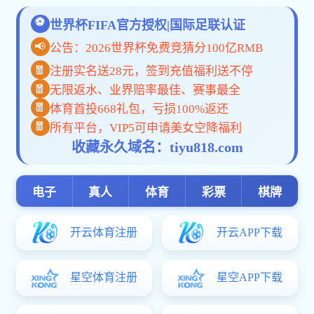
巴尔布埃纳的头球防守能力并非空穴来风。在
过往的俱乐部比赛与国家队征战中，他多次在
禁区内完成关键解围，尤其是在面对定位球战
术时，他往往能利用出色的弹跳与精准的落点
判断化解危机。对于美国队而言，他们的进攻
体系中存在多位具备高空球争顶能力的球员，
这使得巴尔布埃纳的防守任务格外沉重。如果
巴尔布埃纳能够保持专注，他的头球防守稳健
性将成为遏制美国队攻势的第一道屏障。
然而，防守从来不是一个人的事情。巴尔布埃
纳的稳健程度，很大程度上取决于他与队友之
间的协防默契。美国队素以快速转换和边路冲
击著称，他们可能会利用巴尔布埃纳前顶后留
下的空档进行渗透。一旦巴尔布埃纳在判断上
出现犹豫，或是在身体对抗中失去有利位置，
对方的前锋便有可能抓住机会。因此，赛前观
察巴尔布埃纳的站位习惯与反应灵敏度，将成