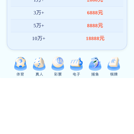
整条防线的定海神针。
综合来看，巴尔布埃纳在面对美国队时绝非高
枕无忧。他的头球防守稳健性固然是一大优
势，但也需要警惕对手的战术伪装与快速换
位。对于想要在这场比赛中取得先机的球队来
说，充分利用巴尔布埃纳的防守特点进行合理
布置，或许能够在关键时刻打破僵局。而对于
巴尔布埃纳本人而言，这无疑是一次证明自己
顶级防守能力的绝佳机会。
最终，比赛的结果将由细节决定。巴尔布埃纳
能否在众人瞩目下展现出足够的智慧与力量，
将直接关系到他个人以及整支球队的赛果。无
论最终结局如何，这场关于头球防守稳健性的
较量，都注定会成为赛后被反复回味的经典片
段。球迷们可以期待，这位历经风雨的后防悍
将，将继续用他的身体与意志，为世界杯的舞
台贡献出最纯粹的防守美学。