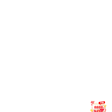
常见咨询
奥地利挑战约旦过程中高位逼抢强度或将
决定场面主动权
在足球世界里，战术的博弈往往如同高手过招，
一招不慎便可能满盘皆输。当奥地利队与约旦队
在世界杯预选赛的舞台上相遇，一场关于“高位
逼抢强度”的较量悄然成为决定比赛走向的核心
密码。奥地利队以坚韧的防守和犀利的反击著
称，...
2026世界杯恩博洛迎战波黑反击推进能否
提速首发判断 · 用户常问