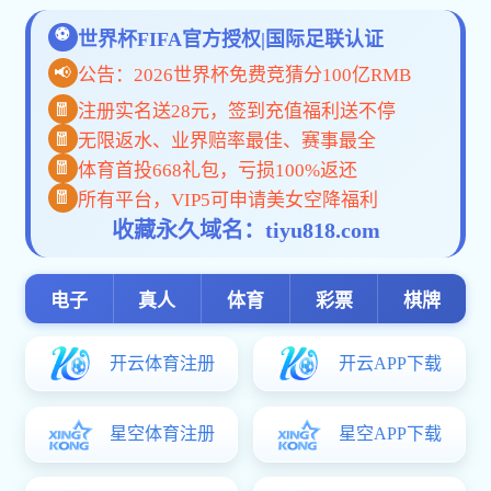
韦德娱乐 手表端看比分伴侣。
安装包大小
韦德娱乐 支持应用分身。
多语言支持
韦德娱乐 安装包约 45MB，运行占用内存小于
200MB。
API 调用量