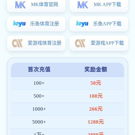
大空当，乌拉圭都具备一击致命的能力。这种
“放弃中场控制，追求禁区威胁”的思维，在过
往大赛中屡次奏效。要将这种威胁转化为实打
实的进球数，乌拉圭需要两样东西：顶级射手
的状态，以及全队上下坚韧的输送意志。一旦
让乌拉圭的前锋在禁区内拿到一次绝对的射门
机会，比赛的进球数天平可能瞬间发生倾斜。
定位球将是另一条决定进球数思路的关键暗
线。西班牙队虽然在整体传控中占据优势，但
其身材偏矮的防线在处理高空球时偶尔会暴露
出短板。乌拉圭队拥有多名身高体壮、头球能
力出众的球员，诸如迭戈·戈丁、何塞·希门尼
斯这样的后防悍将，在进攻定位球时同样是极
具威胁的得分点。这种通过死球而非运动战完
成破门的思路，恰恰是乌拉圭对抗技术流球队
的最大法宝。他们完全可以利用角球或前场任
意球，直接将球砸向西班牙队的禁区腹地。这
种缺乏华丽但极其务实的战术执行，往往能够