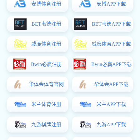
拉圭的第一道防线并非完全退缩。他们极有可
能采取高位逼抢与区域防守相结合的策略，试
图在西班牙队完成传中的最后一环前，破坏其
进攻节奏。例如，利用体能充沛的边前卫或防
守型中场，对西班牙持球的边锋进行贴身干
扰，迫使其回传或失误。这种前场的防守韧
性，是乌拉圭赖以生存的根基。如果他们能在
边路缠斗中夺回球权，那么反击的机会便随之
而来——而反击的效率，恰恰是乌拉圭提升进
球数的一大利器。
从进攻端来看，乌拉圭队制造威胁的思路并非
依赖中场的细腻传导，而是信奉简单、直接、
有效的长传与直塞。他们的进攻核心高度依赖
锋线上的顶尖射手，如路易斯·苏亚雷斯或达
尔文·努涅斯（以届时状态为准）。当西班牙
队大举压上时，乌拉圭的持球队员会第一时间
寻找处于空当的前锋。无论是直接过顶长传打
身后，还是利用西班牙边后卫助攻后留下的巨