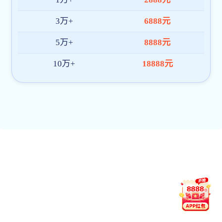
蓝的海水和炽热的阳光闻名；科特迪瓦，西非的
足球热土，以“大象军团”的威名震颤绿茵。然
而，在202...
世界杯约旦vs阿尔及利亚边路突破 · 用户
常问
在世界杯的宏伟舞台上，每一场比赛都可能成为
传奇的注脚，而约旦与阿尔及利亚的这场交锋，
则将“边路突破”这一战术精髓演绎到了极致。这
不仅是两支亚洲与非洲劲旅的碰撞，更是一场关
于速度、技术与意志的较量。当约旦队的坚...
如何下载bet韦德官网官方客户端？
访问本站「APP下载」或首页下载入口，选择
Android、iOS 或 Windows 版本即可。建议通过
bet韦德官网官方网站获取安装包，避免第三方
渠道风险。