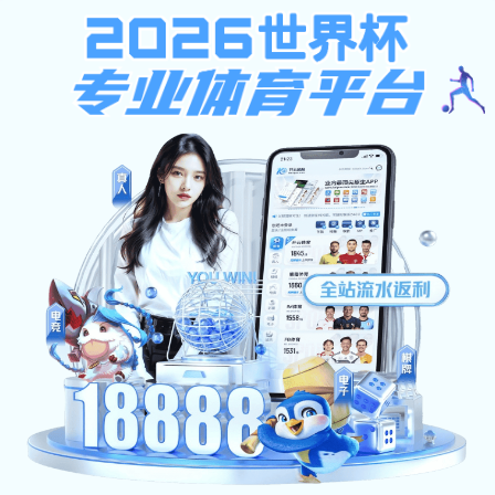
Home
About
App
体育新闻
周最佳阵容
储备合同
登录
小语种专区
极速推送将韦德娱乐比分变动与红黄牌事件及时送达用户终
端。
赛后复盘
本隐私政策已通过 韦德娱乐 内部数据安全委员会的评
审与批准。