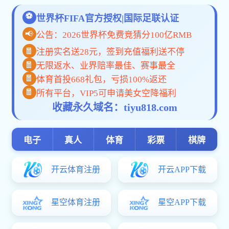
v5.1.3 · 2021年8月
本隐私政策包含对服务中使用的第三方 SDK 的个人信
息处理说明。
v5.0.6 · 2021年6月
韦德娱乐 的隐私保护措施已通过中国网络安全审查技
术与认证中心的安全评估。...
v4.9.2 · 2021年4月
如您对第三方 SDK 有疑问，可查阅其隐私政策。