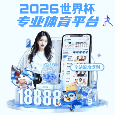
Home
About
App
体育新闻
周最佳阵容
储备合同
登录
6月26日埃及伊朗赛前首
发看点
在足球的浩瀚星河中，有些比赛注定不只是技
术与战术的碰撞，更是历史与情感的澎湃交
汇。2026年6月26日，埃及与伊朗这两支亚洲
足坛的劲旅，将在世界杯预选赛的聚光灯下展
开一场令人屏息的交锋。这不仅是一场简单的
11人对决，而是一场关于荣耀、复仇与民族
自豪感的盛宴。想象一下，开罗国际体育场内
人声鼎沸，红色与白色交织成海洋，每一次传
球都可能改写命运；而远道而来的伊朗球迷，