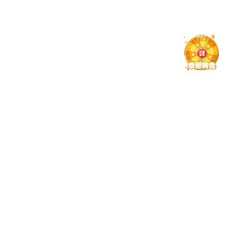
比利亚雷亚尔球队聚焦：锋线跑位层次不容
当欧洲赛场的聚光灯习惯性地扫过皇马与巴萨的巨
星云集时，佩德里基...
2026-08-07
没有足够空间时，手递手配合还能怎样成立