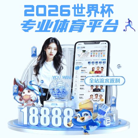
Home
About
App
体育新闻
周最佳阵容
储备合同
登录
加里罗德里格斯对阵乌拉
圭队小组赛首发机会赔率
解读
加里罗德里格斯对阵乌拉
圭队小组赛首发机会赔率
解读
世界杯的舞台上，每一次阵容的微调都像是一
场没有硝烟的战争。当加里罗德里格斯的名字
与“首发机会赔率”这一关键词绑定在一起时，