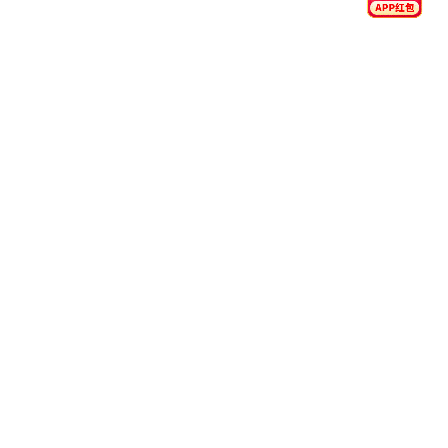
时，传统意义上的大范...
2026意甲人物：索默重点看脚下出球 · 用
户常问
在亚平宁半岛的足球版图中，门将的位置往往被
赋予一种特殊的浪漫主义色彩。从布冯的传奇坚
守到多纳鲁马的少年老成，意大利的门将文化始
终与“封堵”和“神扑”捆绑在一起。然而，当国际
米兰在2026赛季的战术蓝图中即将迎来一位新
的守护神时，球迷...
阿尔克马尔深度解读：历史地位中值得关
注的联赛影响 — 详细说明
当全球目光聚焦于世界杯的绿茵盛宴时，荷兰足
球的版图上，一座名为阿尔克马尔的城市正以其
独特的青训基因与战术哲学，悄然书写着属于自
己的传奇。作为荷甲传统三强之外的“第四极”，
阿尔克马尔从未站上世界杯决赛的舞台，但其对
世界足坛的人才输送...