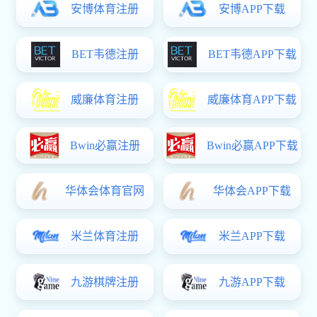
基石。
而另一边的伊朗队，同样被伤病的阴霾所笼
罩。虽然他们以“波斯铁骑”的坚韧著称，但核
心球员的缺阵足以动摇任何强队的根基。最大
的变数来自锋线巨星——阿兹蒙。他在社交媒
体上展示的训练视频虽然雄心勃勃，但背伤的
老问题始终像一颗定时炸弹。一旦阿兹蒙无法
以100%的状态出战，伊朗的快速反击将失去
最致命的爆点，这对新西兰的后防线而言或许
是一丝喘息之机。中场指挥官贾汉巴赫什同样
受到脚踝伤势的困扰，他的突破和创造力是球
队撕裂防线的重要武器。更令人担忧的是后防
线，门将贝兰万德的手腕伤势虽然已基本痊
愈，但比赛状态能否回到巅峰仍存疑。后防中
坚侯赛尼的停赛对伊朗更是雪上加霜，这让本
就有些脆弱的后防线暴露在了更多未知的风险
之中。
从历史交锋记录来看，伊朗队在欧洲与南美球