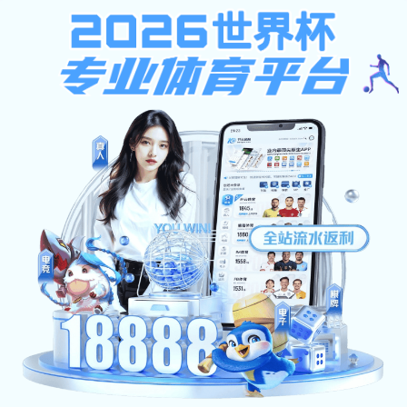
Home
About
App
体育新闻
周最佳阵容
储备合同
登录
新西兰vs伊朗2026世界
杯伤停名单
在大洋洲与亚洲足球版图的交汇点上，一场关
于力量、韧性与遗憾的对话正在悄然酝酿。新
西兰vs伊朗2026世界杯伤停名单，这不仅仅
是一份枯燥的医疗报告，它更像是命运在绿茵
场上投下的一道阴影，测试着两支球队在通往
美加墨之路上的终极韧性。当全黑的前锋群遭
遇波斯铁骑的钢铁防线，当伤病成为无法回避
的变数，这场比赛的战略天平早已在无形中发
生了微妙的倾斜。本文将深入剖析这份令人揪