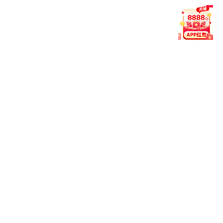
常见咨询
奥地利挑战约旦过程中高位逼抢强度或将
决定场面主动权
在足球世界里，战术的博弈往往如同高手过招，
一招不慎便可能满盘皆输。当奥地利队与约旦队
在世界杯预选赛的舞台上相遇，一场关于“高位
逼抢强度”的较量悄然成为决定比赛走向的核心
密码。奥地利队以坚韧的防守和犀利的反击著
称，...
2026世界杯恩博洛迎战波黑反击推进能否
提速首发判断 · 用户常问
绿茵场上的战火从未真正熄灭，当2026年世界
杯的号角即将在北美洲的广袤土地上吹响，一场