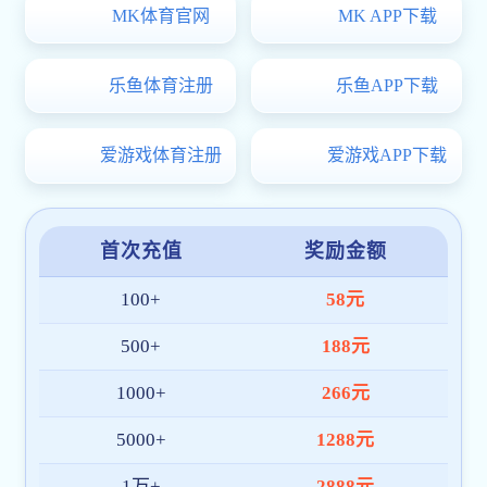
是伴随着浓厚的“波尔图基因”。完成这一壮举
的球员，是从梯队一步步成长起来的青训瑰
宝。他在对阵本菲卡的这场国家德比中，迎来
了自己的第一百次出场。比赛的过程异常艰
难，波尔图一度落后，但正是这位百场先生，
在比赛第80分钟利用角球机会，用一次奋不
顾身的头球冲顶，将比分扳平。这一分，让波
尔图在积分榜上凭借净胜球优势力压同城死
敌，成功冲上榜首。波尔图的这种不屈精神，
是球队在欧冠赛场上屡次创造奇迹的根基。这
位球员的百场，不是终点，而是一个新的起
点，象征着波尔图血脉里流淌的战斗意志。
我们不妨将这三支球队的百场里程碑进行横向
对比。荷甲的那位核心，更像是一位战术大
师，他的稳健是球队登顶的基石；弗拉门戈的
这位，则是充满灵气的进攻发起者，他的创造
力让球队的进攻水银泻地；而波尔图的这个旗
帜，则是铁血精神的化身，他的斗志激励着每