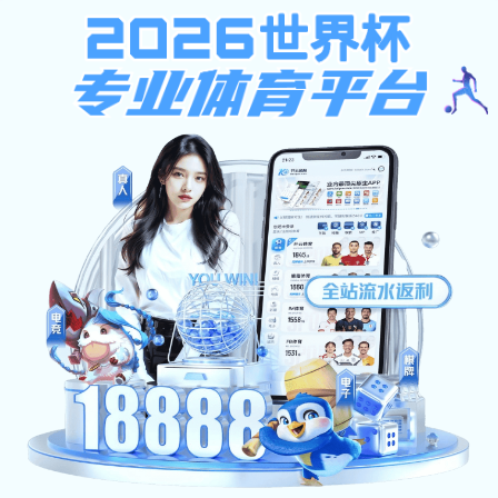
Home
About
App
体育新闻
周最佳阵容
储备合同
登录
浙江战天津足协杯生死战
裁判成焦点
浙江队与天津队的足协杯生死战，本应是一场
纯粹的绿茵较量，却因裁判的几次关键判罚，
成为了赛后舆论的绝对焦点。这场比赛不仅关
乎晋级名额，更将中国足坛对于裁判执法尺度
的争议推向了风口浪尖。在激烈的对抗与战术
博弈之外，哨声的每一次响起都牵动着无数球
迷的心弦，也为我们留下了关于公平与争议的
深刻思考。
比赛伊始，双方就展现出了极高的战术素养和