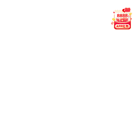
密码。奥地利队以坚韧的防守和犀利的反击著
称，...
2026世界杯恩博洛迎战波黑反击推进能否
提速首发判断 · 用户常问
绿茵场上的战火从未真正熄灭，当2026年世界
杯的号角即将在北美洲的广袤土地上吹响，一场
关于速度与力量的博弈正在悄然上演。瑞士战车
与东欧铁骑的碰撞，注定不会柔和。恩博洛，这
个如猎豹般敏锐的名字，再次被推至风口浪...
【bet韦德官网】希克在世界杯面对南非时
远射选择值得关注对手盯防方式
在世界杯的舞台上，每一次触球都可能成为经
典，每一个决策都可能改变战局。当希克在面对
南非队的比赛中起脚远射的那一刻，时间仿佛凝
固。这不仅仅是一次射门，更是一次对对手防守
体系的精准打击。他的选择值得关注，而南非队
为此付出的盯防代价，更是...