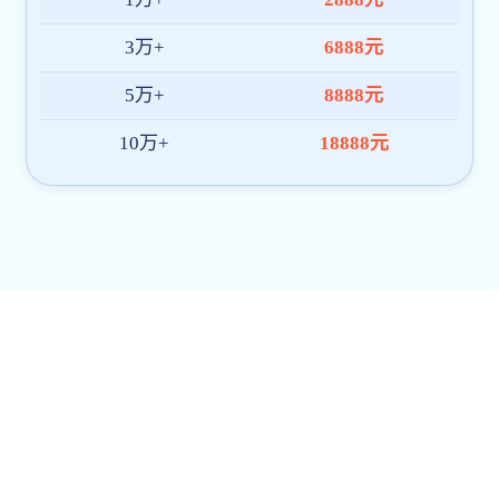
篑；对于浙江队而言，虽然赢得了比赛，但胜
利的成色也因为裁判的介入而大打折扣。
此外，VAR技术的引入本是为了减少误判，但
在这场比赛中，VAR的介入反而加剧了关于
“裁判”尺度的争论。天津队的越位球在VAR复
核后被取消，而浙江队的点球在VAR复核后维
持原判，这种不一致的判罚标准让球队和球迷
都感到困惑。一位资深足球评论员在赛后表
示：“足协杯生死战，裁判不应该是主角。当
球员的拼搏被裁判的哨声不断打断，当战术的
布置被充满争议的判罚化解，这无疑是足球的
悲哀。”
展望未来，中国足球要想真正实现进步，不仅
需要球员提升技战术水平，更需要裁判队伍不
断专业化、职业化。对于这场浙江与天津的足
协杯“生死战”，裁判的争议注定会成为一段历
史，但它给中国足球带来的警示却是深远的。