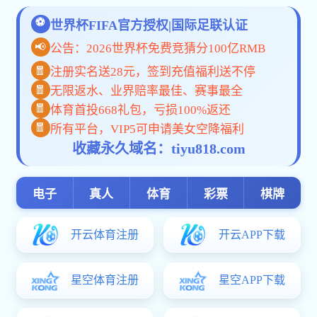
议不断升级，我们需要拨开迷雾，审视这起事
件背后的真实逻辑与潜在影响。
一切始于一个看似天马行空的设想：若能将皇
家马德里的左路尖刀维尼修斯与利物浦的后防
支柱范戴克同时招致麾下，山东泰山的实力将
实现质的飞跃。从纸面实力来看，维尼修斯的
速度、盘带与终结能力，配上范戴克的领导力
与防守覆盖面，几乎能在任何联赛构建一条足
以改变战局的中轴线。然而，这则传闻之所以
引发轩然大波，并非因为其技战术的可行性，
而是因为它触及了中国足球乃至世界足球转会
市场一个极为敏感的神经——即拥有百年底蕴
的欧洲顶级豪门，是否真的会将当打之年的核
心球员输送到中超联赛？
争议的焦点首先集中在“可行性”上。维尼修斯
目前是皇马锋线的绝对核心，身价估值超过
1.5亿欧元，是未来金球奖的有力竞争者；而
范戴克虽然年龄稍长，但作为利物浦的队长与