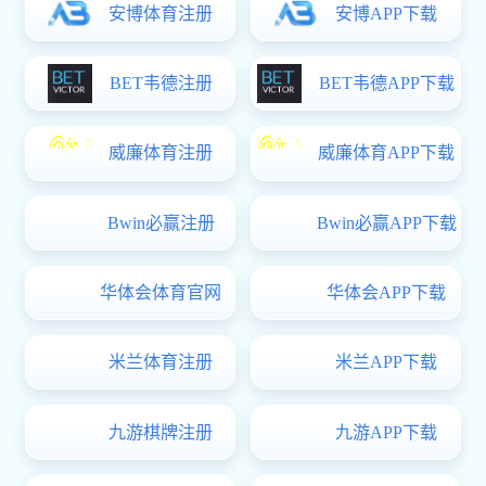
极其依赖边路进攻的队伍。他们的边锋速度
快、突破能力强，比如像瓦伦西亚这样的老
将，依然具备撕开防线的能力。当厄瓜多尔在
边路形成突破或者迫使对方后卫将球破坏出底
线时，角球机会便随之而来。因此，在预测本
场比赛的角球数量时，我们首先要做出一个合
理预判：厄瓜多尔的角球数将远超库拉索。保
守估计，厄瓜多尔获得的角球次数可能在8到
12次之间，而库拉索或许只有2至4次。这个
比例悬殊的角球分布，是本次“角球预测”的核
心基础。
但数据不能只看数量，更要看质量。厄瓜多尔
拥有身高超过1米9的强力中卫组合，在争抢
头球方面具备天然优势。同时，他们近年来在
定位球战术上明显下了苦功，不仅局限于直接
头球攻门，更多的是通过短传配合、前点虚晃
后点包抄等复杂战术来创造机会。这意味着，
厄瓜多尔的角球不仅仅是为了把球开进禁区，