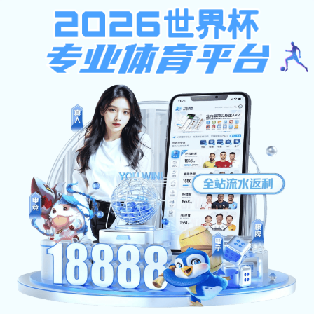
Home
About
App
体育新闻
周最佳阵容
储备合同
登录
2026世界杯厄瓜多尔vs
库拉索角球预测
“在绿茵场上，角球往往被视作一座被低估的
金矿。它不像点球那般直接致命，也不像凌空
抽射般充满戏剧性，但一次精心策划的角球进
攻，足以在瞬息之间改写比赛的命运。当南美
劲旅厄瓜多尔遇上以坚韧著称的库拉索，这场
看似实力悬殊的对决，实则暗藏无数战术玄
机。尤其是‘角球’这一环节，很可能成为决定
比赛走向的关键变量。今天，我们就以
《2026世界杯厄瓜多尔vs库拉索角球预测》