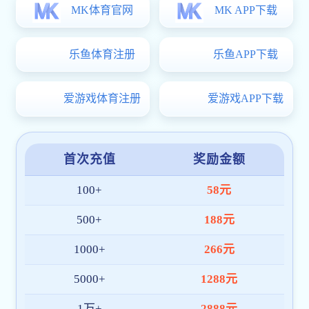
对抗中站稳脚跟，要求其无球跑动必须更加立
体。当边锋拉开宽度时，中场需要迅速填补禁
区前沿的空位，形成第二波攻击。这种动态换
位是破解密集三中卫体系的经典方式。若法国
队员在跑位上陷入僵化，那么比赛节奏就会完
全被对手缓慢的阵地战防守所拖累，核心对位
的优势将荡然无存。
再者，定位球将是本场战术博弈的重要组成部
分。塞内加尔的三中卫具备极强的制空权，但
他们可能在第二落点的防守上存在疏漏。法国
队需要发挥其战术定位球的价值，充分利用角
球和任意球来制造混乱。这并非偶然，而是对
塞内加尔三中卫体系注意力分配的一次严峻考
验。法国队擅长利用空间，但只有将空间变成
威胁，才算真正掌控了核心对位的主动权。例
如，法国可以通过突然的战术角球，造成对方
防守阵型的短暂无序，从而找到射门机会。