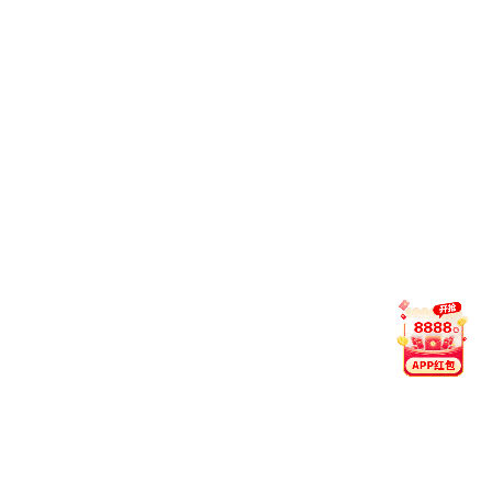
阿尔克马尔深度解读：历史地位中值得关注
当全球目光聚焦于世界杯的绿茵盛宴时，荷兰足球
的版图上，一座名为阿...
2026-08-07