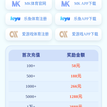
下半场的较量更具戏剧性。德国队重振旗鼓，
基米希与京多安组成的双核开始控制局面。终
于，在第72分钟，德国队再次获得良机。正
是萨内，他在右路与队友打出精妙的撞墙配合
后突入禁区，在底线附近倒三角回传，跟进的
格纳布里迎球推射。这一射门却打在了范迪克
的腿上产生折射，门将只能目送皮球入网。世
人将这次进攻的功劳再度记在萨内头上，他本
场的助攻数据至此达到了两次。凭借这次精彩
的世预赛战术配合，德国队再度取得领先。荷
兰队随后展开疯狂反扑，但诺伊尔的高接低挡
让一切努力化为泡影。最终，比分定格在2比
1，德国队在这场世预赛关键战役中笑到最
后。
纵观整场比赛，萨内的表现无疑是决定性的。
他从过往被诟病为“神经刀”、“浪射王”，到如
今成为德国队前场战术的驱动核心，这种蜕变