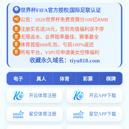
赛前，外界对这场德荷大战的期待值已然拉
满。德国队在新帅的调教下，正在完成从世界
杯阴霾中走出的转型之路，强调高位逼抢与快
速传导。荷兰队则在范加尔二度出山后，重新
找回了全攻全守的灵魂，后防线由范迪克领
衔，固若金汤。比赛从第一分钟起就保持着令
人窒息的节奏。德国队依靠主场之利率先发
难，维尔纳多次利用速度冲击荷兰队防线身
后，但橙衣军团的门将弗莱肯表现神勇，连续
化解危机。然而，真正的转折点出现在上半场
第34分钟。
那一刻，萨内在左路拿球，面对荷兰后卫邓弗
里斯的严密盯防。他没有选择蛮干，而是用一
个极其隐蔽的假动作晃开角度，随即送出一记
弧线极为诡异的外脚背传中。皮球穿越了整条
荷兰队的后防线，如同精确制导的导弹，找到
了后点插上的穆西亚拉。后者只需轻轻一垫，
皮球应声入网。德意志战车凭借这粒进球打破