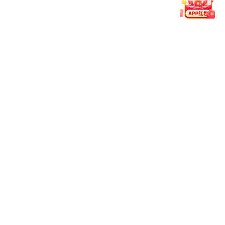
2026世界杯恩博洛迎战波黑反击推进能否
提速首发判断 · 用户常问
绿茵场上的战火从未真正熄灭，当2026年世界
杯的号角即将在北美洲的广袤土地上吹响，一场
关于速度与力量的博弈正在悄然上演。瑞士战车
与东欧铁骑的碰撞，注定不会柔和。恩博洛，这
个如猎豹般敏锐的名字，再次被推至风口浪...
【bet韦德官网】希克在世界杯面对南非时
远射选择值得关注对手盯防方式
在世界杯的舞台上，每一次触球都可能成为经
典，每一个决策都可能改变战局。当希克在面对
南非队的比赛中起脚远射的那一刻，时间仿佛凝
固。这不仅仅是一次射门，更是一次对对手防守
体系的精准打击。他的选择值得关注，而南非队
为此付出的盯防代价，更是...
吕迪格代表德国迎战厄瓜多尔提前上抢时
机能否压缩对手进攻空间