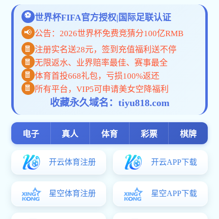
2026世界杯气候影响，揭示自然之力如何重
塑足球的竞技格局。
库拉索的气候，是典型的热带草原与沙漠的混
合体。全年平均气温徘徊在27至30摄氏度之
间，湿度虽低，但强烈的日照让球员的体能消
耗成倍增加。科特迪瓦则坐拥热带雨林与沿海
平原，湿热是这里的代名词，年均湿度常高于
80%，频繁的降雨让草皮积水成为常态。
2026年世界杯预选赛若在库拉索主场上演，
烈日下的体能分配将成为科特迪瓦球员的噩
梦。摄氏35度的高温足以让非洲大陆的硬汉
也铩羽而归，而库拉索球员凭借主场优势，或
能利用“热浪战术”拖垮对手。反之，科特迪瓦
的暴雨季若成为比赛背景，库拉索那支缺乏高
强度雨战经验的队伍，恐将陷入泥泞中挣扎。
气候的微妙变化，正悄然成为库拉索vs科特迪
瓦2026世界杯气候影响的关键变量。
国际足联近年来已明确将气候适应纳入赛程规