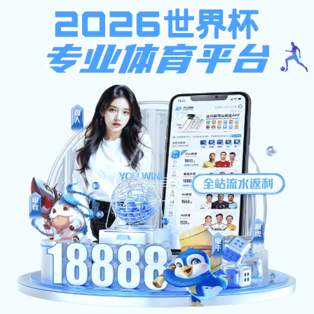
Home
About
App
体育新闻
周最佳阵容
储备合同
登录
格列兹曼停球过人纽约城
争议升级球迷沸腾
足球世界的舞台上，总有一些瞬间能让时间凝
固，而安托万·格列兹曼最近在纽约城的一个
停球过人动作，恰好点燃了这样一团争议烈
焰。这个看似寻常的技术动作，在社交媒体上
引发了球迷的狂热讨论，甚至升级为一场关于
足球规则与艺术边界的话语交锋。当法国前锋
在友谊赛中施展出那一记兼具优雅与挑衅的控
球时，谁也没想到，随之而来的竟是对裁判判
罚的质疑、对比赛精神的重新审视，以及球迷