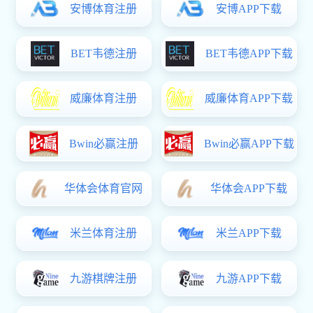
心的转移。职业球员通常会将此类动作划分为
“风险操作”，因为它既可能成为比赛的转折
点，也容易因细微偏差而落入裁判的吹罚尺度
之内。有趣的是，纽约城的这场比赛本身并无
太多积分压力，却因这一争议细节而变得火药
味十足。部分球迷在社交媒体上截取慢放视
频，逐帧分析球是否真的触碰到了格列兹曼的
手臂，甚至引发了几位前裁判的公开评论。这
种讨论的烈度，早已超出了普通技术失误的范
畴，而更像是对现代足球规则模糊地带的集体
反思。
更深一层的意义在于，球迷沸腾所折射出的，
是观众对于足球观赏性和规则执行力之间失衡
的焦虑。当我们习惯于欣赏球星在绿茵场上的
天赋与创造力时，裁判的每一次哨声都仿佛在
提醒我们：规则终究是不可逾越的底线。然
而，这所纽约城的比赛却揭示了一个尴尬的现
实——即便在最先进的VAR技术辅助下，某些