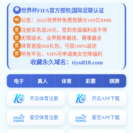
款回放，解读其背后的战术博弈与英雄时刻。
比赛伊始，双方就展开了高强度的对抗。拉齐
奥凭借中场的细腻组织和边路的快速推进，一
度对尤文防线形成了巨大压力。而尤文图斯则
依靠稳固的防守和高效的反击寻找机会。然
而，随着时间推移，场上的僵局似乎难以打
破。当所有人以为比赛将以平局收场时，第
90分钟，命运的齿轮开始转动。一次看似普
通的拼抢中，尤文图斯后场断球成功，皮球落
到了回撤接应的弗拉霍维奇脚下。此时，他身
处本方半场中线附近，面前是拉齐奥多达四名
防守队员构筑的屏障。没有任何犹豫，弗拉霍
维奇做出了一个大胆的决定——带球突破，上
演一场反击一条龙的好戏。
这个决定瞬间改变了比赛的走向。弗拉霍维奇
展现出与他高大身材不符的惊人爆发力和细腻
的脚下技术。他先是利用一个变向晃动，甩开
了第一名上抢的后卫，随后又在高速推进中，