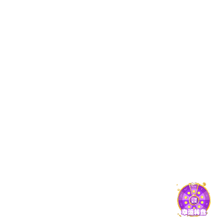
比利亚雷亚尔球队聚焦：锋线跑位层次不容
当欧洲赛场的聚光灯习惯性地扫过皇马与巴萨的巨
星云集时，佩德里基...
2026-08-07