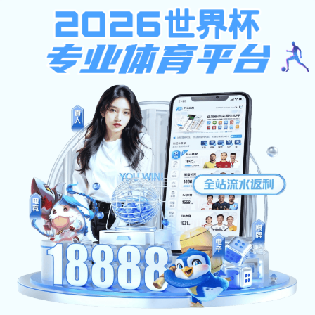
Home
About
App
体育新闻
周最佳阵容
储备合同
登录
弗拉霍维奇反击一条龙尤
文绝杀拉齐奥爆款回放
在意大利足球甲级联赛的激烈角逐中，一场足
以载入史册的经典对决于近日震撼上演。尤文
图斯坐镇安联竞技场，迎战劲敌拉齐奥。当比
赛进入读秒阶段，全场屏息凝神之际，斑马军
团的前锋杜尚·弗拉霍维奇完成了一次令人瞠
目结舌的突破，他用一次几乎贯穿半场的反击
一条龙，绝杀了对手，也点燃了整个都灵城的
激情。这不仅是技术与意志的胜利，更是足球
魅力的极致绽放。本文将为您深度复盘这记爆