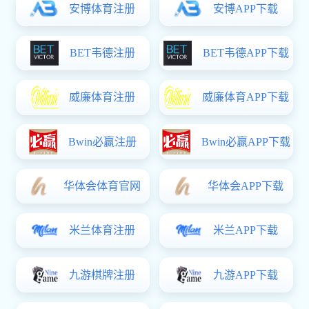
推进的效率和威胁性依旧是世界顶尖。德布劳
内纵使状态有起伏，但他那一脚穿透力极强的
直塞球，仍是任何防线的噩梦。配合上多库、
特罗萨德这些边路突击手，比利时能够在由守
转攻的瞬间，用极快的速度撕开对手的防线。
新西兰克里斯伍德迎战比利时反击推进的博
弈，实质上是一场关于攻守平衡的哲学拷问。
主教练需要做出抉择：是否为了最大程度发挥
伍德的威力而倾巢而出？抑或是稍微回收阵
型，优先钳制对手的反击发起点？
从战术板推演来看，新西兰最明智的策略，或
许是在由攻转守的第一时间采取犯规战术，打
断对手的反击节奏。但这无疑是一柄双刃剑，
过早或过多地吃到黄牌，可能让球队在后半段
陷入被动。另一个重点在于：新西兰的中场必
须对德布劳内进行高强度的贴身限制，切断他
与前锋和边锋之间的联系。只要能够减缓比利
时的推进速度，让对手陷入阵地战的泥潭，那