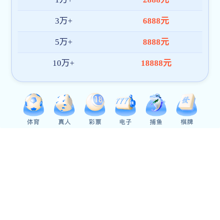
总而言之，新西兰克里斯伍德迎战比利时反击
推进的这场对弈，绝非简单的前锋对后卫。它
是战术思想的大碰撞，是勇气与智慧的较量。
伍德的存在让新西兰拥有了以弱搏强的底气，
而比利时的速度则是他们最高效的武器。本场
比赛的胜负手，不在于谁拥有更多的控球率，
而在于谁能将自己的优势战术发挥到极致并且
扼制对手的锋芒。新西兰若想在巨人林立的赛
场上爆冷，克里斯伍德必须拿出他在英超赛场
上那股舍我其谁的气势。他不仅要进球，更要
通过不知疲倦的奔跑和拼抢，去搅乱比利时人
的攻防转换节奏。这场矛与盾的华丽舞蹈，注
定将成为世界杯历史长河中的一道独特风景。
球迷们，准备好迎接这场智力与力量的终极对
决吧，答案即将在球场上揭晓。