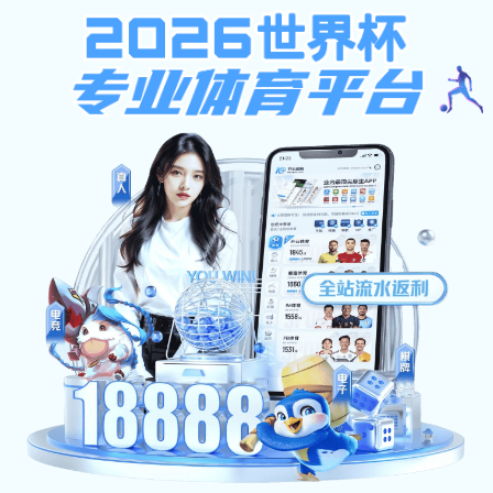
Home
About
App
体育新闻
周最佳阵容
储备合同
登录
新西兰克里斯伍德迎战比
利时反击推进前瞻解读
世界杯赛场上，巨星对决永远是球迷们津津乐
道的话题。当新西兰的锋线尖刀克里斯伍德遭
遇比利时的钢铁防线，一场矛与盾的激烈碰撞
即将在绿茵场上演。这不仅是两支球队风格的
较量，更是个人英雄主义与团队战术纪律的极
致博弈。新西兰克里斯伍德迎战比利时反击推
进的战术博弈，正悄然成为决定比赛走向的关
键要素。我们将深入剖析这场对决的战术细
节，预见未来的激烈交锋。