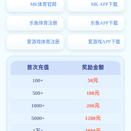
会，获得了多次有威胁的射门。但约旦队的防
守韧性同样值得称道，他们在边路的防守人数
和协防意识，有效限制了一部分突破后的致命
传中。从更宏观的视角看，边路突破的效率直
接决定了球队的控球率和进攻威胁区域。阿尔
及利亚队通过持续的边路施压，迫使约旦队的
防线不断回撤，从而在中后场获得了更多处理
球的空间；而约旦队则通过边路突破，成功将
战火燃烧到对手的腹地，缓解了后防线的压
力。
战术层面上的博弈，在边路体现得淋漓尽致。
阿尔及利亚队明显针对约旦队的左边后卫进行
了重点突破，他们利用二过一撞墙配合，总是
在局部形成人数优势，迫使约旦队的防守球员
陷入一对一的窘境。而约旦队则更多地依靠整
体移动和快速转移球来创造边路突破的空间，
当一侧进攻受阻时，他们会立刻通过中场调度
将皮球转移到另一侧，利用对手阵型的佯动寻