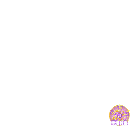
比利亚雷亚尔球队聚焦：锋线跑位层次不容
当欧洲赛场的聚光灯习惯性地扫过皇马与巴萨的巨
星云集时，佩德里基...
2026-08-07