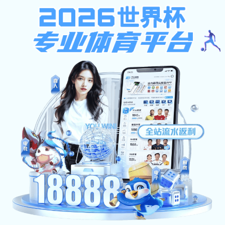
Home
About
App
体育新闻
周最佳阵容
储备合同
登录
世界杯约旦vs阿尔及利亚
边路突破
在世界杯的宏伟舞台上，每一场比赛都可能成
为传奇的注脚，而约旦与阿尔及利亚的这场交
锋，则将“边路突破”这一战术精髓演绎到了极
致。这不仅是两支亚洲与非洲劲旅的碰撞，更
是一场关于速度、技术与意志的较量。当约旦
队的坚韧遇上阿尔及利亚的犀利，边路如同两
把锋利的匕首，试图撕开彼此的防线。本文将
带您深入剖析这场比赛中那些令人血脉贲张的
边路瞬间，探寻决定战局的关键密码。