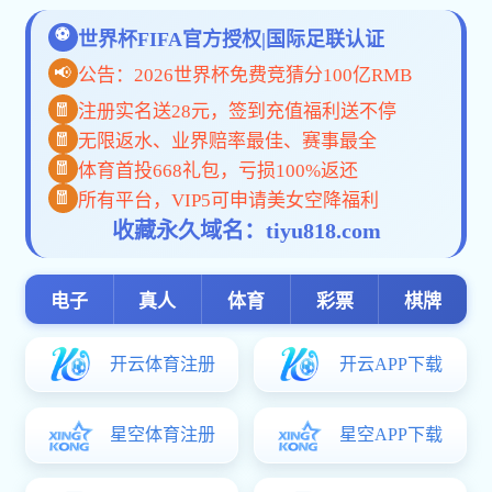
比赛伊始，双方的战术意图便显露无遗。约旦
队深知阿尔及利亚在中路的防守厚度，明智地
将进攻重心转移至边路。他们的左边前卫如同
一道闪电，利用惊人的爆发力连续冲击阿尔及
利亚的右路防线。每一次触球都仿佛带着电
流，迫使对手不得不采取犯规战术来延缓其推
进速度。这种极具侵略性的边路突破，不仅打
乱了阿尔及利亚的防守部署，更在开场阶段为
约旦队赢得了多次位置极佳的任意球机会。与
此同时，阿尔及利亚队并未慌乱，他们以其人
之道还治其人之身，迅速调整策略，利用球员
出色的个人技术，在约旦队的边路腹地展开了
更为凌厉的攻势。两边路的博弈，从一开始就
进入了白热化阶段，每一次边路突破都是一次
攻防智慧的瞬间交锋。
随着比赛的深入，边路成为了真正的胜负手。
阿尔及利亚队的右边锋展现出了世界级的水
准，他的变向与加速仿佛能撕裂空间。一次经