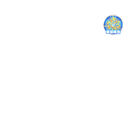
2026-08-07
没有足够空间时，手递手配合还能怎样成立
当我们将视线投向卡塔尔世界杯的绿茵场，那些精
妙绝伦的团队进球往...
2026-08-07