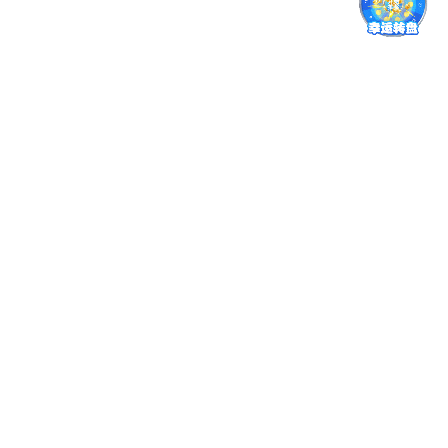
没有足够空间时，手递手配合还能怎样成立
当我们将视线投向卡塔尔世界杯的绿茵场，那些精
妙绝伦的团队进球往...
2026-08-07