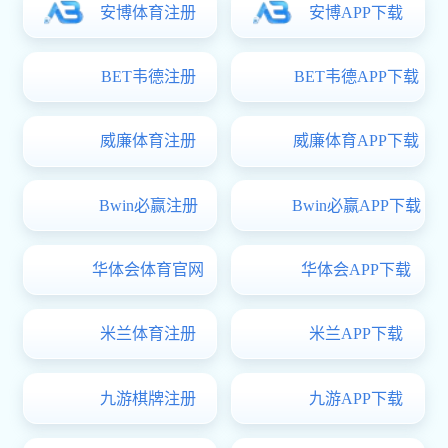
指尖，砸在横梁下沿弹入网窝。1比0！这粒
进球完美诠释了“若塔妖星爆发”的全部含义，
不仅让对手的防线瞬间崩溃，也让国际迈阿密
的教练组在场边激动相拥。
然而，足球比赛从不会在七十分钟就轻易定下
胜负局。面对落后的局面，这支亚洲劲旅展现
出了惊人的韧性与战术纪律。他们并没有因为
一球落后而陷入慌乱，反而通过连续的换人调
整，将阵型前提，开始进行高位逼抢。国际迈
阿密的中后场出球开始出现零星失误，而对手
则敏锐地抓住了这一点。就在比赛即将进入伤
停补时阶段，所有人都以为“若塔妖星爆发”的
一幕将成为全场比赛的唯一注脚时，戏剧性的
转折发生了。亚洲劲旅通过一次看似简单的边
路传中，由替补上场的中锋在禁区内抢点头球
攻门。皮球狠狠地砸向地面，再弹入球门死
角。国际迈阿密的门将鞭长莫及，比分被扳平
为1比1。这一刻，球场的空气仿佛凝固了。