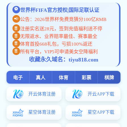
后隐藏的精彩故事。
比赛的进程，远比比分牌上最终的数字更为胶
着。国际迈阿密，这支汇聚了诸多过气球星与
新锐力量的队伍，开场后便展现了强大的控场
能力。尤其是身披红色战袍的若塔，他在前场
的跑位如同鬼魅一般。这位葡萄牙攻击手在加
盟球队后，一直被视为战术体系中的关键拼
图。然而，上半场的大部分时间里，国际迈阿
密的进攻虽然流畅，却始终缺乏一击致命的那
一下。直到那个令所有人瞩目的瞬间出现——
在一次快速反击中，若塔在中圈附近接到传
球，他没有选择常规的横传过渡，而是用一个
极具想象力的外脚背搓传，直接找到了高速插
上的球队“妖星”。这位被球迷戏称为“妖星”的
年轻边锋，以其惊人的爆发力和人球结合能力
著称。他停球、变向、内切，一连串动作行云
流水，晃过两名防守球员后，在禁区弧顶起脚
兜射。皮球划出一道诡异的弧线，绕过门将的